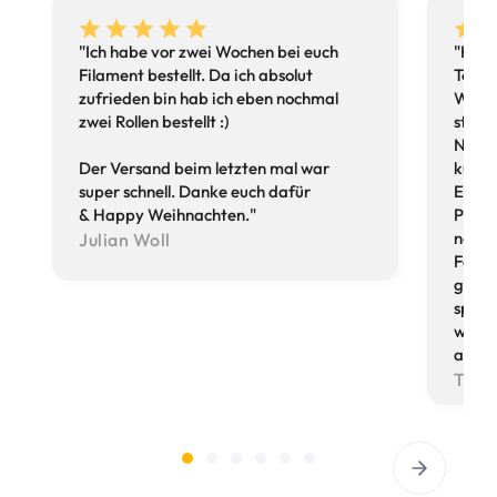
"Ich habe vor zwei Wochen bei euch
"Hint
Filament bestellt. Da ich absolut
Team 
zufrieden bin hab ich eben nochmal
Welt 
zwei Rollen bestellt :)
steht 
Nachh
Der Versand beim letzten mal war
kunde
super schnell. Danke euch dafür
Ein t
& Happy Weihnachten."
Poten
nochm
Julian Woll
Forsc
genom
sprec
wisse
aufge
Tes 