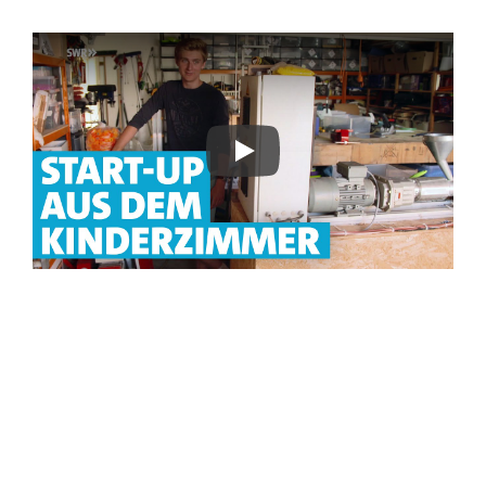
Aktuell sind wir leider
ausverkauft!
Aktuell sind unsere Refills
ausverkauft, in der Zwischenzeit
haben wir im
Community Shop
noch