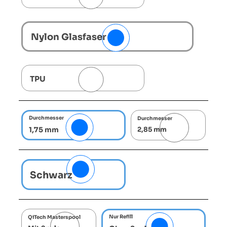
Nylon Glasfaser
TPU
Durchmesser
Durchmesser
1,75 mm
2,85 mm
Schwarz
Nur Refill
QiTech Masterspool